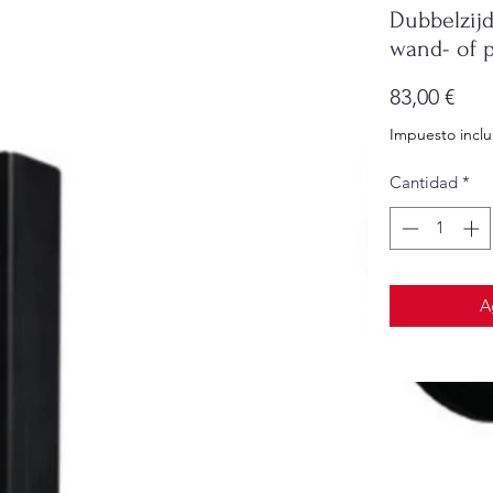
Dubbelzij
wand- of 
Pre
83,00 €
Impuesto inclu
Cantidad
*
A