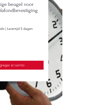
dige beugel voor
plafondbevestiging
cio
ido
|
Levertijd 5 dagen
gregar al carrito