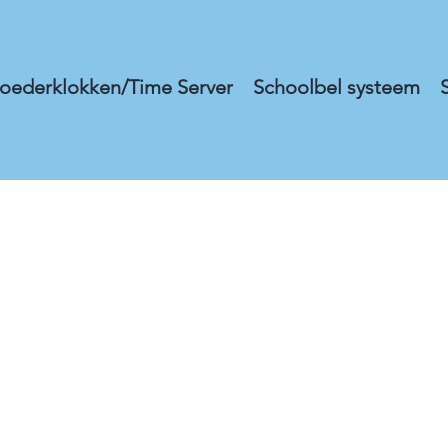
oederklokken/Time Server
Schoolbel systeem