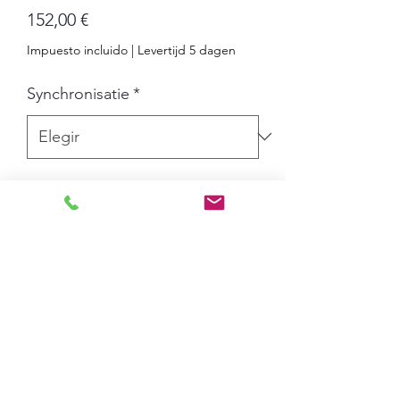
Precio
152,00 €
Impuesto incluido
|
Levertijd 5 dagen
Synchronisatie
*
Cantidad
*
Agregar al carrito
De Profil 730W is een robuuste en
elegante klok die is ontworpen om
bestand te zijn tegen schokken (IK07)
en tegen schoonmaakproducten die