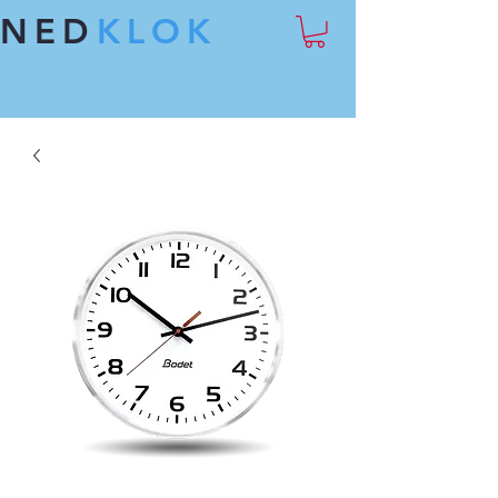
NED
KLOK