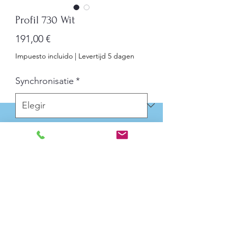
Profil 730 Wit
Precio
191,00 €
Impuesto incluido
|
Levertijd 5 dagen
Synchronisatie
*
Cantidad
*
Agregar al carrito
Diameter: 30 cm
Weergavemodus: Uur, minuten of uur,