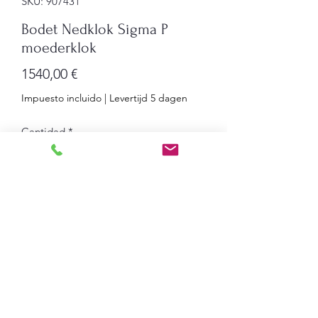
SKU: 907431
Bodet Nedklok Sigma P
moederklok
Precio
1540,00 €
Impuesto incluido
|
Levertijd 5 dagen
Cantidad
*
Agregar al carrito
Moederklok wandmodel met 3
programmeercircuits voor aansturing
van bedraad
en DHF kloksystemen, relais of
signaalgevers.