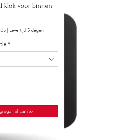
ed klok voor binnen
ecio
ido
|
Levertijd 5 dagen
tie
*
gregar al carrito