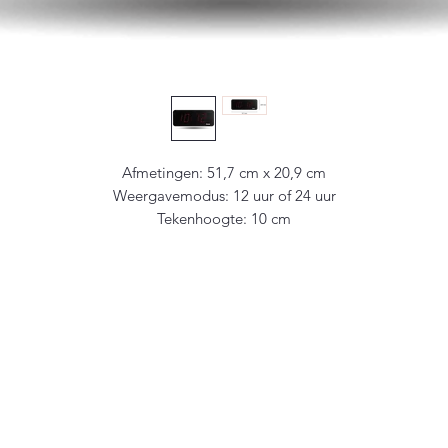
Afmetingen: 51,7 cm x 20,9 cm
Weergavemodus: 12 uur of 24 uur
Tekenhoogte: 10 cm
Optimale kijkafstand: 60 m
Leeshoek: 160°
Eco-modus: Ja
Gebruik: Binnen
Tijdverdeling: Onafhankelijk, impuls, ALS+DCF-radio, DHF, AFNOR
NTP/ETH-radio
Waterdicht: Optioneel
Inbouwmontage: Optioneel
Tijdswisseling: Automatisch