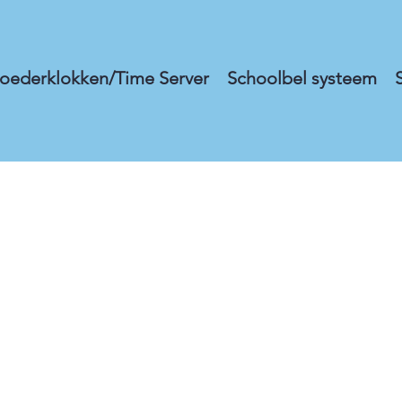
oederklokken/Time Server
Schoolbel systeem