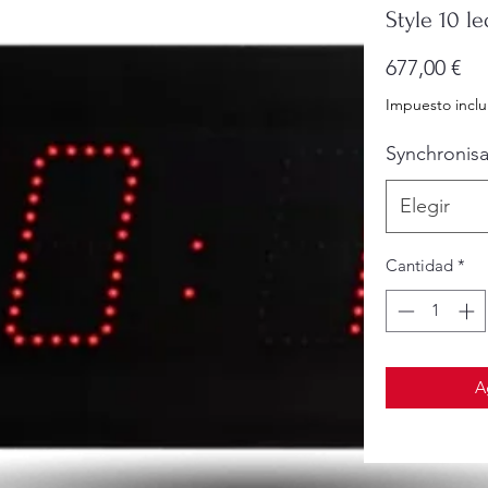
Style 10 l
Pr
677,00 €
Impuesto inclu
Synchronisa
Elegir
Cantidad
*
A