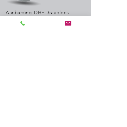
Aanbieding: DHF Draadloos
klokken systeem
Moederklok Sigma H
DHF Zender
DCF antenne
20 x Profil 30 cm DHF klok
Uren minuten en secondewijzer
5800 euro ex BTW
Inclusief installatie
Info@nedklok.nl