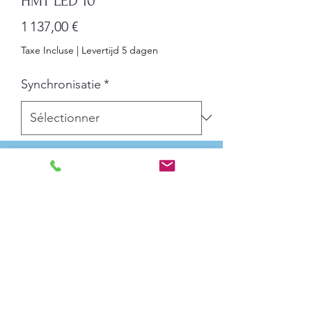
HMT LED 10
Prix
1 137,00 €
Taxe Incluse
|
Levertijd 5 dagen
Synchronisatie
*
Quantité
*
Ajouter au panier
Afmetingen: 55 cm x 20,1 cm
Weergavemodus: 12 uur of 24 uur
Tekenhoogte: 10 cm