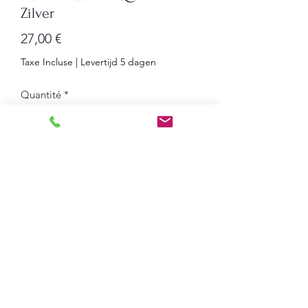
Zilver
Prix
27,00 €
Taxe Incluse
|
Levertijd 5 dagen
Quantité
*
Ajouter au panier
Nedkklok 30 cm Quartz klok
Batterij voeding 1 x 1.5V
Zilveren/Aluminium behzuizin
Wandmontage
Wijzerplaat cijfers
Uren, minuten en secondewijzer