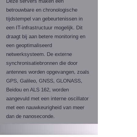
Deze servers maken een
betrouwbare en chronologische
tijdstempel van gebeurtenissen in
een IT-infrastructuur mogelijk. Dit
draagt bij aan betere monitoring en
een geoptimaliseerd
netwerksysteem. De externe
synchronisatiebronnen die door
antennes worden opgevangen, zoals
GPS, Galileo, GNSS, GLONASS,
Beidou en ALS 162, worden
aangevuld met een interne oscillator
met een nauwkeurigheid van meer
dan de nanoseconde.