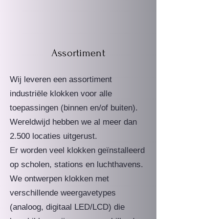
Assortiment
Wij leveren een assortiment
industriële klokken voor alle
toepassingen (binnen en/of buiten).
Wereldwijd hebben we al meer dan
2.500 locaties uitgerust.
Er worden veel klokken geïnstalleerd
op scholen, stations en luchthavens.
We ontwerpen klokken met
verschillende weergavetypes
(analoog, digitaal LED/LCD) die