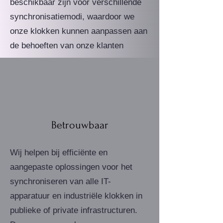
beschikbaar zijn voor verschillende
synchronisatiemodi, waardoor we
onze klokken kunnen aanpassen aan
de behoeften van onze klanten
Betrouwbaar
Wij helpen bij efficiënte en
aangepaste oplossingen voor het
synchroniseren van alle IT-
apparatuur en industriële klokken in
publieke of private infrastructuren.