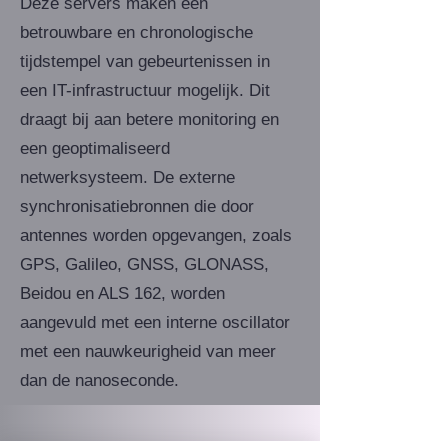
Deze servers maken een
betrouwbare en chronologische
tijdstempel van gebeurtenissen in
een IT-infrastructuur mogelijk. Dit
draagt bij aan betere monitoring en
een geoptimaliseerd
netwerksysteem. De externe
synchronisatiebronnen die door
antennes worden opgevangen, zoals
GPS, Galileo, GNSS, GLONASS,
Beidou en ALS 162, worden
aangevuld met een interne oscillator
met een nauwkeurigheid van meer
dan de nanoseconde.