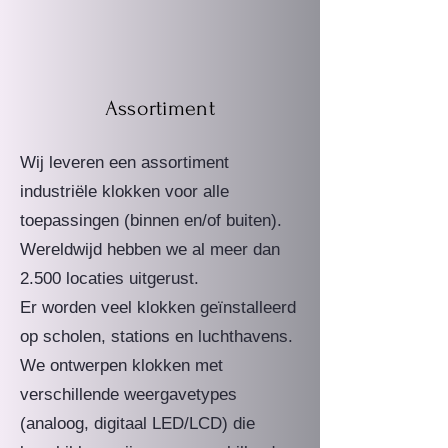
Assortiment
Wij leveren een assortiment
industriële klokken voor alle
toepassingen (binnen en/of buiten).
Wereldwijd hebben we al meer dan
2.500 locaties uitgerust.
Er worden veel klokken geïnstalleerd
op scholen, stations en luchthavens.
We ontwerpen klokken met
verschillende weergavetypes
(analoog, digitaal LED/LCD) die