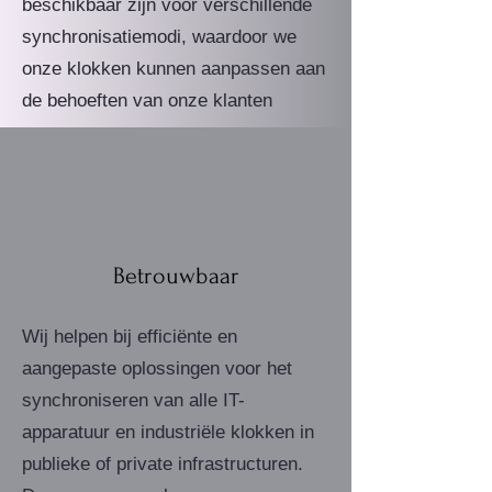
beschikbaar zijn voor verschillende
synchronisatiemodi, waardoor we
onze klokken kunnen aanpassen aan
de behoeften van onze klanten
Betrouwbaar
Wij helpen bij efficiënte en
aangepaste oplossingen voor het
synchroniseren van alle IT-
apparatuur en industriële klokken in
publieke of private infrastructuren.