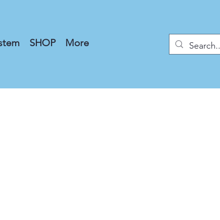
stem
SHOP
More