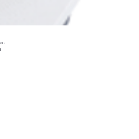
gen
t