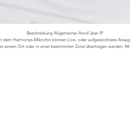
Beschreibung Allgemeiner Anruf über IP
t dem Harmonys-Mikrofon können Live- oder aufgezeichnete Ansa
an einem Ort oder in einer bestimmten Zone übertragen werden. Mi
einer kapazitiven Tastatur bietet das Mikrofon ein praktisches und
ergonomisches Design.
Technische Eigenschaften
Stromversorgung: PoE (Power over Ethernet).
Ausgangspegel: 58 dB.
Schutzindex: IP31.
Abmessungen: H34 / 23 x B198 x T167 mm.
Leistung: 8W.
Betriebsart
Bildschirm, um den Namen der anrufenden Bereiche anzuzeigen.
Lautsprecher zum Abspielen von Nachrichten.