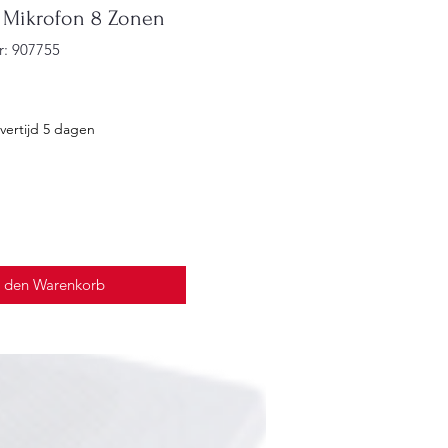
Mikrofon 8 Zonen
r: 907755
reis
vertijd 5 dagen
n den Warenkorb