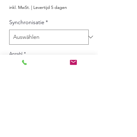
inkl. MwSt.
|
Levertijd 5 dagen
Synchronisatie
*
Anzahl
*
In den Warenkorb
STYLE II 10
is een secundaire digitale
klokkalender van het toonaangevende
bedrijf
BODET
. Dit klokmodel wordt
gesynchroniseerd met de
controlerende hoofdklok via het NTP-