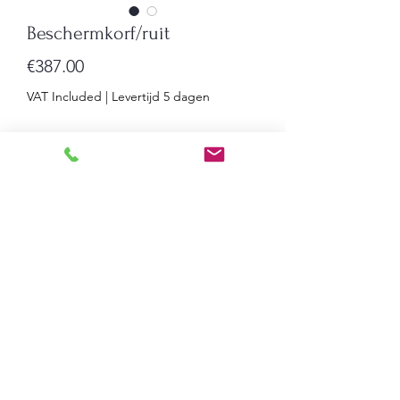
Beschermkorf/ruit
Price
€387.00
VAT Included
|
Levertijd 5 dagen
Quantity
*
Add to Cart
Vierkante polycarbonaat bescherming
voor klok in sporthal