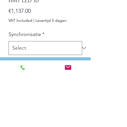
HMT LED 10
Price
€1,137.00
VAT Included
|
Levertijd 5 dagen
Synchronisatie
*
Quantity
*
Add to Cart
Afmetingen: 55 cm x 20,1 cm
Weergavemodus: 12 uur of 24 uur
Tekenhoogte: 10 cm