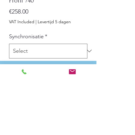
Profil 740
Price
€258.00
VAT Included
|
Levertijd 5 dagen
Synchronisatie
*
Quantity
*
Add to Cart
Diameter 40 cm
The Profil 740 is a robust and elegant