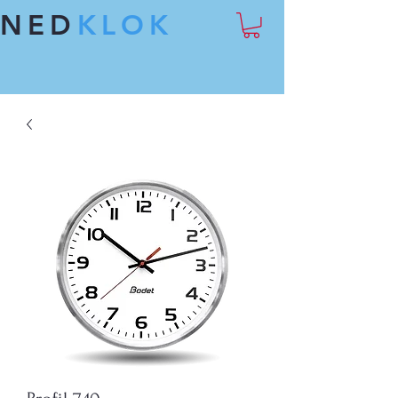
NED
KLOK