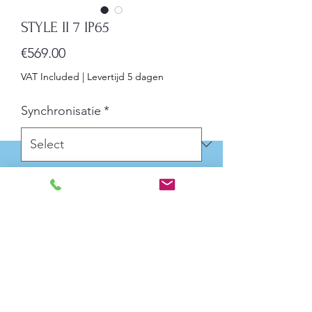
STYLE II 7 IP65
Price
€569.00
VAT Included
|
Levertijd 5 dagen
Synchronisatie
*
Quantity
*
Add to Cart
fmetingen: 32 cm x 14 cm
Weergavemodus: 12 uur of 24 uur