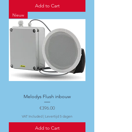
Add to Cart
Nieuw
Melodys Flush inbouw
Price
€396.00
VAT Included
|
Levertijd 5 dagen
Add to Cart